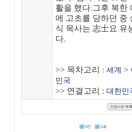
활을 했다.그후 북한
에 고초를 당하던 중
식 목사는 志士요 유
다.
>> 목차고리 :
>
세계
민국
>> 연결고리 :
대한민