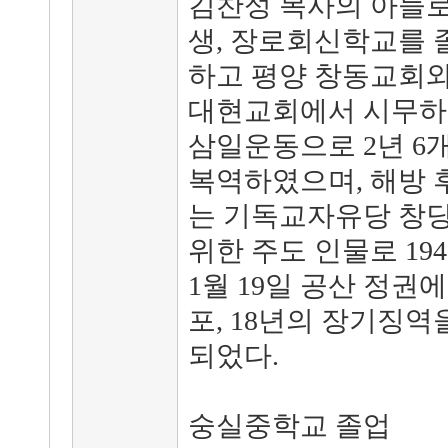
김찬성 목사의 아들
생, 장로회신학교를 
하고 평양 창동교회와
대현교회에서 시무하
삼일운동으로 2년 6
복역하였으며, 해방 
는 기독교자유당 창
위한 주도 인물로 194
1월 19일 공산 정권에
포, 18년의 장기징역
되었다.
숭실중학교 졸업