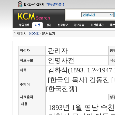
현재위치 :
>
문서보기
HOME
관리자
작성자
첨
인명사전
자료구분
작
김화식(1893. 1.?~1947.
제목
[한국인 목사] 김동진 [
주제어
[한국전쟁]
자료출처
성
내용
1893년 1월 평남 숙