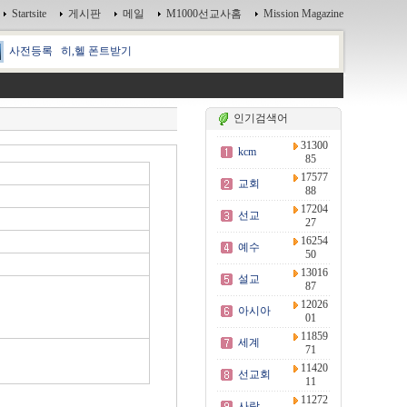
Startsite
게시판
메일
M1000선교사홈
Mission Magazine
사전등록
히,헬 폰트받기
인기검색어
31300
kcm
85
17577
교회
88
17204
선교
27
16254
예수
50
13016
설교
87
12026
아시아
01
11859
세계
71
11420
선교회
11
11272
사랑