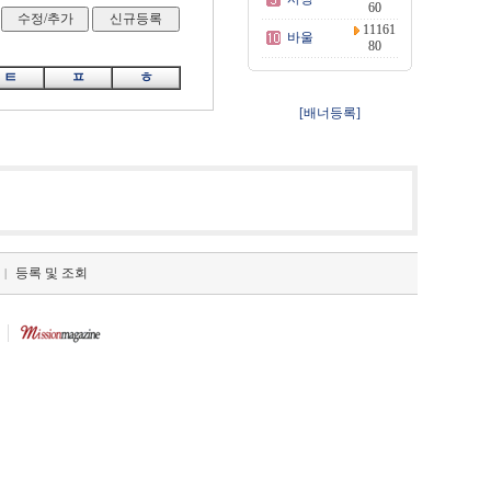
60
11161
바울
80
ㅌ
ㅍ
ㅎ
[배너등록]
등록 및 조회
|