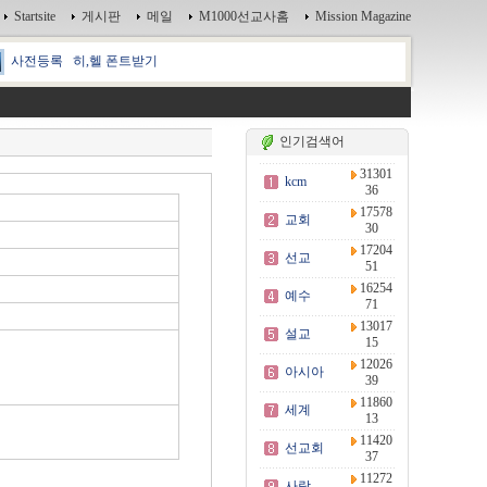
Startsite
게시판
메일
M1000선교사홈
Mission Magazine
사전등록
히,헬 폰트받기
인기검색어
31301
kcm
36
17578
교회
30
17204
선교
51
16254
예수
71
13017
설교
15
12026
아시아
39
11860
세계
13
11420
선교회
37
11272
사랑