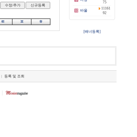
75
11161
바울
92
ㅌ
ㅍ
ㅎ
[배너등록]
등록 및 조회
|