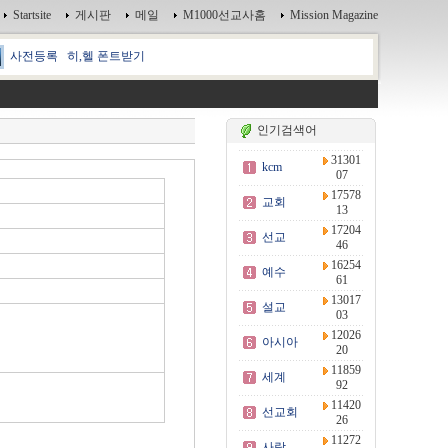
Startsite
게시판
메일
M1000선교사홈
Mission Magazine
사전등록
히,헬 폰트받기
인기검색어
31301
kcm
07
17578
교회
13
17204
선교
46
16254
예수
61
13017
설교
03
12026
아시아
20
11859
세계
92
11420
선교회
26
11272
사랑