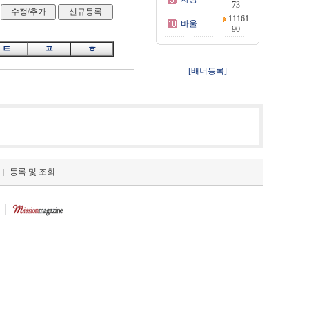
73
11161
바울
90
ㅌ
ㅍ
ㅎ
[배너등록]
등록 및 조회
|