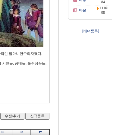
84
11161
바울
98
[배너등록]
독단적인 알마니안주의자였다.
랑 시인들, 광대들, 술주정꾼들,
ㅌ
ㅍ
ㅎ