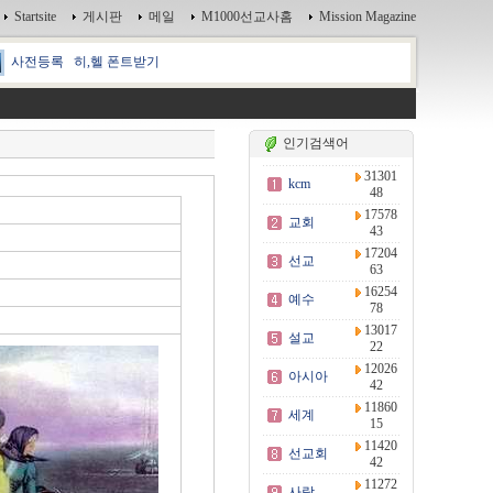
Startsite
게시판
메일
M1000선교사홈
Mission Magazine
사전등록
히,헬 폰트받기
인기검색어
31301
kcm
48
17578
교회
43
17204
선교
63
16254
예수
78
13017
설교
22
12026
아시아
42
11860
세계
15
11420
선교회
42
11272
사랑