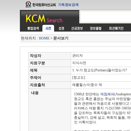
현재위치 :
>
문서보기
HOME
작성자
관리자
자료구분
지식사전
제목
1. 누가 청교도(Puritans)들이었는가?
주제어
[청교도]
자료출처
에롤헐스/이중수 역
내용
1568년 런던에는
재침례파
(Anabap
청교도 혹은 흠없는 주님의 어린양들
들과 관련해서 처음으로 사용됐다고 
리자베스 여왕 통치 기간(1588~160
을 강조하는 목회자들의 구심점이 되
충실하기, 강해 설교, 목회적 돌봄, 
인 거룩이었다.