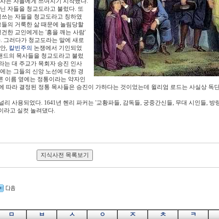
 사는 자들에게 쓰여지기 시작했다.
닌 자들을 청교도라고 불렀다. 또
 힘쓰는 자들을 청교도라고 칭하였
그들의 거룩한 삶 때문에 놀림당할
건한 교인에게는 '흥을 깨는 사람'
다. 그러다가 청교도라는 말에 새로
안,
칼빈주의
논쟁에서 기인되었
글랜드의 목사들을 청교도라고 불렀
ud)라는 대 주교가 목회자 승진 인사
에는 그들의 신앙 노선에 대한 경
른 이름 옆에는 정통이라는 약자인
석에 따라 결정된 정통 목사들은 승진이 가하다는 것이었는데 윌리엄 로드는 사실상 
 사용되었다. 1641년 헨리 파커는 '교황파들, 감독들, 궁중간신들, 무대 시인들, 방
이라고 실컷 놀려댔다.
ㅁ
ㅂ
ㅅ
ㅇ
ㅈ
ㅊ
ㅋ