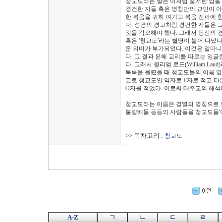
청교도라는 말은 이처럼 철저한 삶을
경건한 자들 혹은 명칭만의 교인이 아
한 복음을 귀히 여기고 복음 전파에
다. 성경의 경고처럼 경건한 자들은 
것을 각오해야 했다. 그래서 당신의 경
혹은 '청교도'라는 별명이 붙어 다녔
운 의미가 부가되었다. 이것은 알마니
다. 그 결과 은혜 교리를 따르는 잉
다. 그래서 윌리엄 로드(William La
목록을 올렸을 때 청교도들의 이름 옆
고로 청교도인 약자로 P자로 적고 다
O자를 적었다. 이로써 대주교의 해
청교도라는 이름은 경멸의 명칭으로 널리
불량배들 등등의 사람들을 청교도들'
>> 목차고리 :
청교도
A-Z
ㄱ
ㄴ
ㄷ
ㄹ