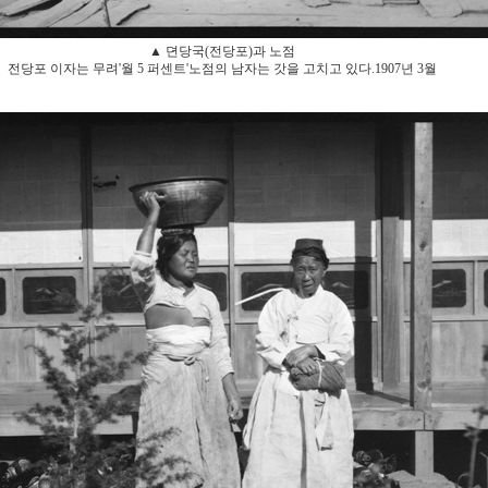
▲ 뎐당국(전당포)과 노점
전당포 이자는 무려'월 5 퍼센트'노점의 남자는 갓을 고치고 있다.1907년 3월