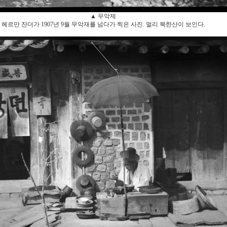
▲ 무악제
헤르만 잔더가 1907년 9월 무악재를 넘다가 찍은 사진. 멀리 북한산이 보인다.