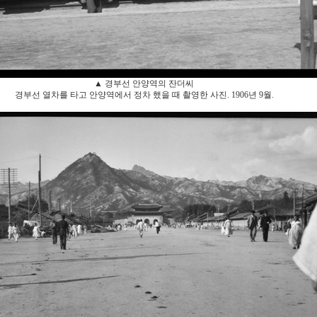
▲ 경부선 안양역의 잔더씨
경부선 열차를 타고 안양역에서 정차 했을 때 촬영한 사진. 1906년 9월.