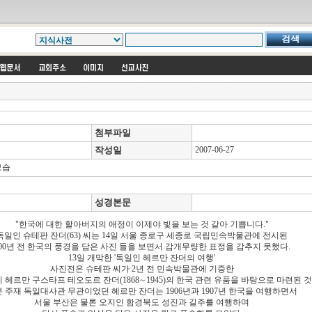
첨부파일
작성일
2007-06-27
모습
성경본문
"한국에 대한 할아버지의 애정이 이제야 빛을 보는 것 같아 기쁩니다."
독일인 슈테판 잔더(63) 씨는 14일 서울 종로구 세종로 국립민속박물관에 전시된
00년 전 한국의 풍경을 담은 사진 들을 보면서 감개무량한 표정을 감추지 못했다.
13일 개막한 '독일인 헤르만 잔더의 여행'
사진전은 슈테판 씨가 2년 전 민속박물관에 기증한
 헤르만 구스타프 테오도르 잔더(1868∼1945)의 한국 관련 유품을 바탕으로 마련된 것
 주재 독일대사관 무관이었던 헤르만 잔더는 1906년과 1907년 한국을 여행하면서
서울 부산은 물론 오지인 함경북도 성진과 길주를 여행하며