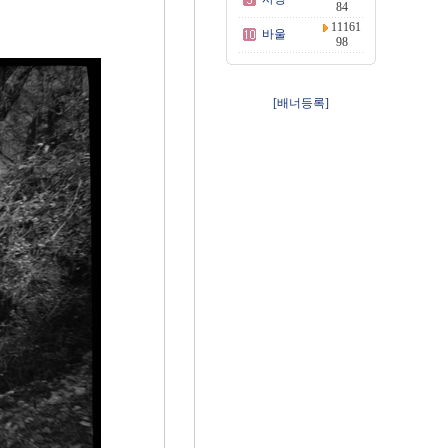
84
11161
바울
98
[배너등록]