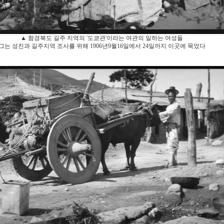
▲ 함경북도 길주 지역의 '도쿄관'이라는 여관의 일하는 여성들
그는 성진과 길주지역 조사를 위해 1906년9월16일에서 24일까지 이곳에 묵었다