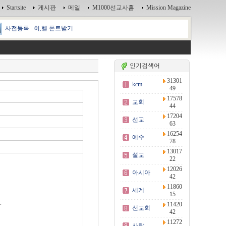
Startsite
게시판
메일
M1000선교사홈
Mission Magazine
사전등록
히,헬 폰트받기
인기검색어
31301
kcm
49
17578
교회
44
17204
선교
63
16254
예수
78
13017
설교
22
12026
아시아
42
11860
세계
15
.
11420
선교회
42
11272
사랑