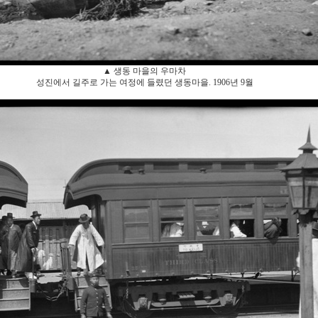
▲ 생동 마을의 우마차
성진에서 길주로 가는 여정에 들렸던 생동마을. 1906년 9월