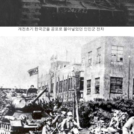
개전초기 한국군을 공포로 몰아넣었던 인민군 전차