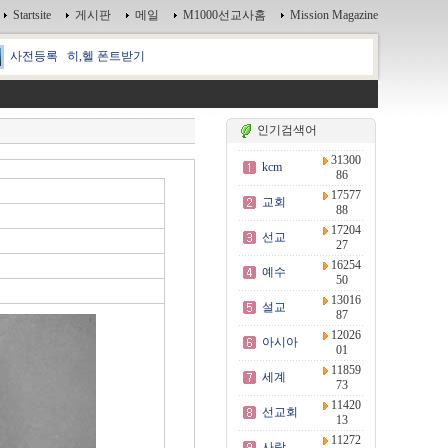
Startsite
게시판
메일
M1000선교사홈
Mission Magazine
사전등록
히,헬 폰트받기
인기검색어
31300
kcm
86
17577
교회
88
17204
선교
27
16254
예수
50
13016
설교
87
12026
아시아
01
11859
세계
73
11420
선교회
13
11272
사랑