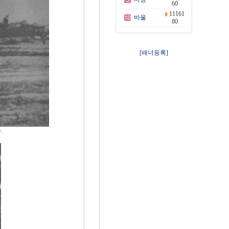
60
11161
바울
80
[배너등록]
.