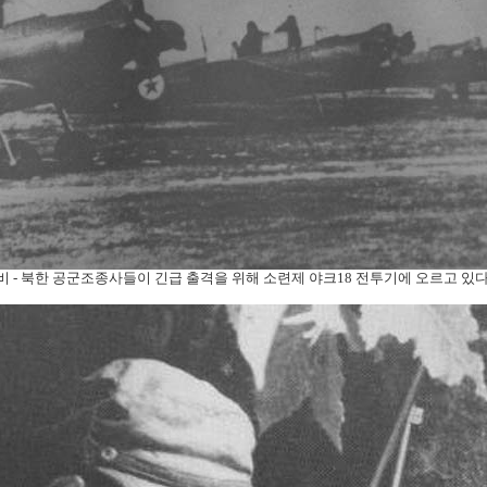
비 - 북한 공군조종사들이 긴급 출격을 위해 소련제 야크18 전투기에 오르고 있다