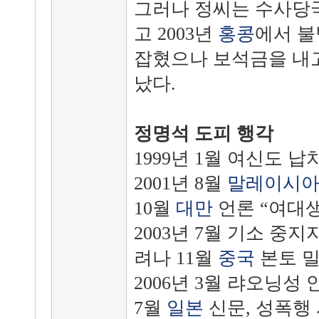
그러나 정씨는 수사당
고 2003년
홍콩
에서 불
잡혔으나 보석금을 내
났다.
정명석 도피 행각
1999년 1월 여신도 
2001년 8월
말레이시
10월
대만
언론 “여대생
2003년 7월 기소 중
려나 11월
중국
본토 
2006년 3월 랴오닝
7월
일본
신문, 성폭행