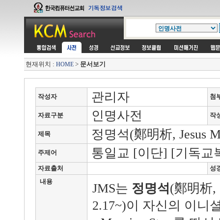
현재위치 :
>
문서보기
HOME
관리자
작성자
첨
인명사전
자료구분
작
정명석(鄭明析, Jesus Morni
제목
통일교 [이단] [기독교복
주제어
자료출처
성
내용
JMS는
정명석
(鄭明析, 1
2.17~)이 자신의 이니셜 