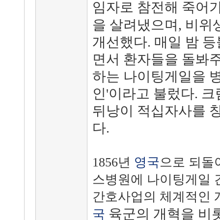
임자로 참전해 죽어
을 살려냈으며, 비위
개선했다. 매일 밤 등
면서 환자들을 돌봐주
하는 나이팅게일을 병
인'이라고 불렀다. 크
뒤낭이 적십자사를 창
다.
1856년
영국
으로 되돌
스병원에 나이팅게일 
간호사업의 체계적인 
육군의 개혁을 비
국