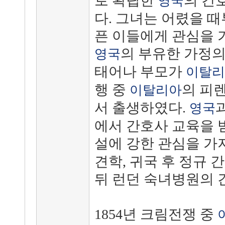
로 확립한
의 간
영국
다. 그녀는 어렸을 때
픈 이들에게 관심을 
의 부유한 가정의
영국
태어나 부모가
이탈리
행 중
의 피
이탈리아
서 출생하였다.
영국
에서 간호사 교육을 받
설에 강한 관심을 가
견학, 귀국 후 정규 
뒤 런던 숙녀병원의 
1854년 크림전쟁 중