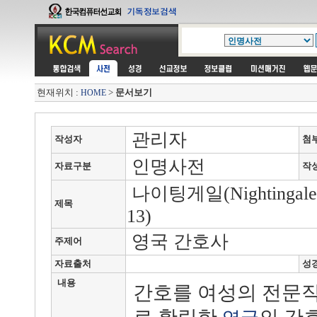
현재위치 :
>
문서보기
HOME
관리자
작성자
첨
인명사전
자료구분
작
나이팅게일(Nightingale, Fl
제목
13)
영국 간호사
주제어
자료출처
성
내용
간호를 여성의 전문