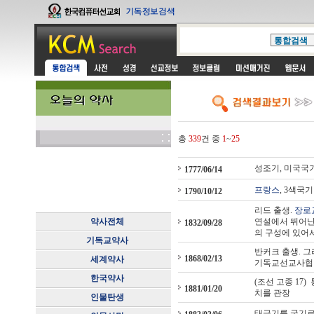
총
339
건 중
1
~
25
성조기, 미국국
1777/06/14
프랑스
, 3색국기
1790/10/12
리드 출생.
장로
약사전체
연설에서 뛰어난
1832/09/28
의 구성에 있어
기독교약사
반커크 출생. 그
1868/02/13
세계약사
기독교선교사협회
한국약사
(조선 고종 17
1881/01/20
치를 관장
인물탄생
태극기를 국기로