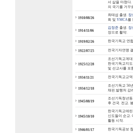
서 삶을 마쳤다
의 국기를 거꾸로
최태섭 출생.
장
1910/08/26
회 및
YMCA
를
김정준
출생.
장
1914/11/06
장으로 활약.
한국기독교 연
1919/02/26
전국기자연맹 
1922/07/25
조선기독교계대표
한국기독교지도
1925/12/28
및 선교사를 포함
전국기독교교역
1934/11/21
조선기독교 50
1934/12/18
채핀.발행처 감
조선기독청년동맹
1945/08/19
후 건국. 전교.
한국기독교애린선
신도들이 순교. 
1945/10/10
활동 시작.
한국기독공보 창
1946/01/17