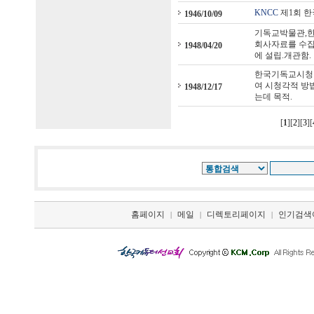
KNCC
제1회 한
1946/10/09
기독교박물관,한
회사자료를 수집
1948/04/20
에 설립.개관함.
한국기독교시청각
여 시청각적 방
1948/12/17
는데 목적.
[
1
][
2
][
3
][
홈페이지
메일
디렉토리페이지
인기검색
|
|
|