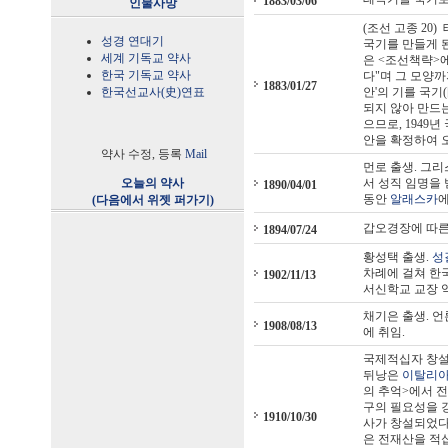
1883/03/06
인물사망
(조선 고종 20
성경 연대기
국기를 만들게 된
세계 기독교 약사
은 <조선책략>
한국 기독교 약사
다"며 그 모양까
1883/01/27
한국선교사(史)연표
안'의 기를 국기
되지 않아 만드
으므로, 1949
안을 확정하여 
약사 수정, 등록
Mail
먼로 출생. 그
오늘의 약사
서 성직 임명을
1890/04/01
동안
알래스카
에
(다음에서 위젯 퍼가기)
갑오경장에 따른
1894/07/24
황성택 출생.
성
차례에 걸쳐 한국
1902/11/13
서신학교 교장 
채기은 출생. 언
1908/08/13
에 취임.
국제적십자 창설자 
뒤낭은
이탈리
의 추억>에서 
구의 필요성을 
1910/10/30
사가 창설되었다.
은 전재산을 적