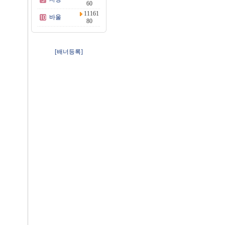
60
11161
바울
80
[배너등록]