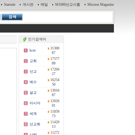
Startsite
게시판
메일
M1000선교사홈
Mission Magazine
인기검색어
31300
kcm
87
17577
교회
89
17204
선교
27
16254
예수
50
13016
설교
87
12026
아시아
01
11859
세계
73
11420
선교회
13
11272
사랑