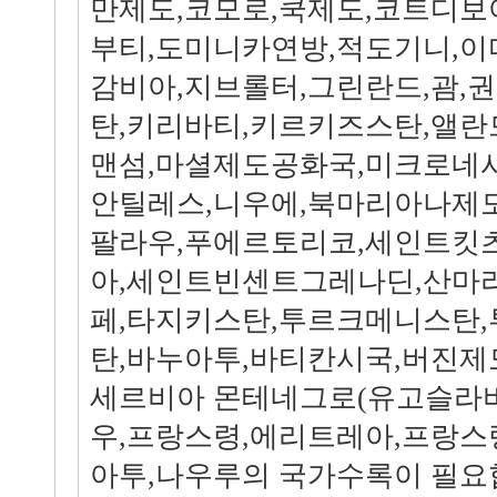
만제도,코모로,쿡제도,코트디보
부티,도미니카연방,적도기니,이
감비아,지브롤터,그린란드,괌,권
탄,키리바티,키르키즈스탄,앨란
맨섬,마셜제도공화국,미크로네
안틸레스,니우에,북마리아나제도
팔라우,푸에르토리코,세인트킷
아,세인트빈센트그레나딘,산마
페,타지키스탄,투르크메니스탄,
탄,바누아투,바티칸시국,버진제
세르비아 몬테네그로(유고슬라비
우,프랑스령,에리트레아,프랑스
아투,나우루의 국가수록이 필요