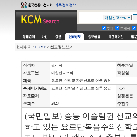
주제
주제어
현재위치 :
>
선교정보보기
HOME
작성자
관리자
첨부파일
자료구분
매일선교소식
작성일
제목
요르단: 신학교 자금난으로 신축 중단
주제어키워드
요르단: 신학교 자금난으로 신축 중단
국가
자료출처
성경본문
조회수
2828
추천수
(국민일보) 중동 이슬람권 선
하고 있는 요르단복음주의신학교