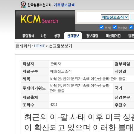
주제
주제어
현재위치 :
>
선교정보보기
HOME
작성자
관리자
첨부파일
자료구분
매일선교소식
작성일
제목
바레인: 반미 분위기 속에 이란산 콜라 판매 급증
바레인: 반미 분위기 속에 이란산 콜라
주제어키워드
국가
판매 급증
자료출처
성경본문
조회수
4221
추천수
최근의 이-팔 사태 이후 미국 상
이 확산되고 있으며 이러한 불매