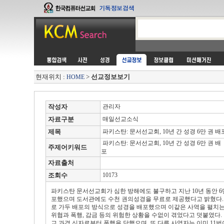
현재위치 :
>
선교정보보기
HOME
작성자
관리자
자료구분
매일선교소식
제목
파키스탄: 문서선교회, 10년 간 성경 6만 권 배
파키스탄: 문서선교회, 10년 간 성경 6만 권 배
주제어키워드
포
자료출처
조회수
10173
파키스탄 문서선교회가 심한 방해에도 불구하고 지난 10년 동안 
포했으며 도서관에도 수천 권의성경을 무료로 제공했다고 밝혔다.
로 가두 배포의 방식으로 성경을 배포했으며 이같은 사역을 펼치
위협과 폭행, 감금 등의 위험한 상황을 수없이 겪었다고 덧붙였다.
교 과격 신자로부터 폭행을 당했으며, 또 다른 사역자는 이미 11