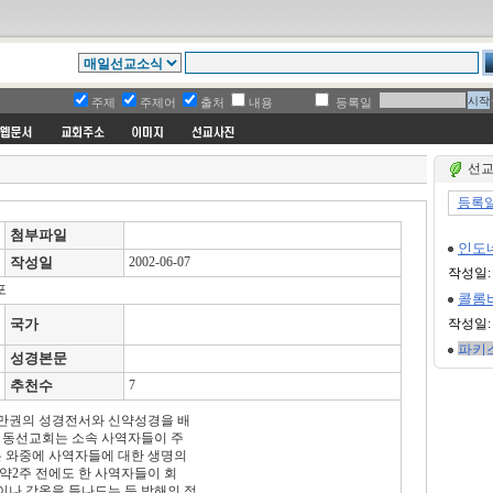
주제
주제어
출처
내용
등록일
선교
첨부파일
작성일
2002-06-07
포
국가
성경본문
추천수
7
6만권의 성경전서와 신약성경을 배
 동선교회는 소속 사역자들이 주
는 와중에 사역자들에 대한 생명의
 약2주 전에도 한 사역자들이 회
번이나 감옥을 들나드는 등 박해의 정