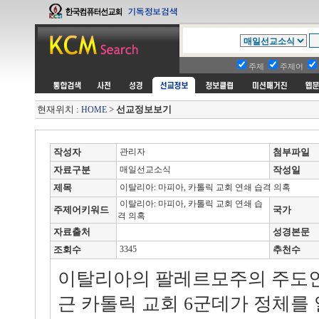
주제
주제어
현재위치 :
>
선교정보보기
HOME
작성자
관리자
첨부파일
자료구분
매일선교소식
작성일
제목
이탈리아: 마피아, 카톨릭 교회 연쇄 습격 의혹
이탈리아: 마피아, 카톨릭 교회 연쇄 습
주제어키워드
국가
격 의혹
자료출처
성경본문
조회수
3345
추천수
이탈리아의 팔레르모주의 주도인
근 카톨릭 교회 6군데가 정체를