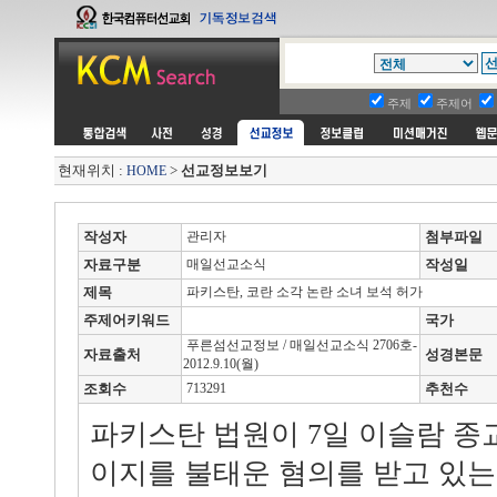
주제
주제어
현재위치 :
>
선교정보보기
HOME
작성자
관리자
첨부파일
자료구분
매일선교소식
작성일
제목
파키스탄, 코란 소각 논란 소녀 보석 허가
주제어키워드
국가
푸른섬선교정보 / 매일선교소식 2706호-
자료출처
성경본문
2012.9.10(월)
조회수
713291
추천수
파키스탄 법원이 7일 이슬람 종교
이지를 불태운 혐의를 받고 있는