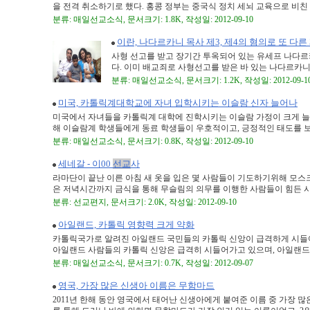
을 전격 취소하기로 했다. 홍콩 정부는 중국식 정치 세뇌 교육으로 비친 이 
분류: 매일선교소식, 문서크기: 1.8K, 작성일: 2012-09-10
이란, 나다르카니 목사 제3, 제4의 혐의로 또 다른
사형 선고를 받고 장기간 투옥되어 있는 유세프 나다르
다. 이미 배교죄로 사형선고를 받은 바 있는 나다르카니는 지
분류: 매일선교소식, 문서크기: 1.2K, 작성일: 2012-09-1
미국, 카톨릭계대학교에 자녀 입학시키는 이슬람 신자 늘어나
미국에서 자녀들을 카톨릭계 대학에 진학시키는 이슬람 가정이 크게 늘었
해 이슬람계 학생들에게 동료 학생들이 우호적이고, 긍정적인 태도를 보여
분류: 매일선교소식, 문서크기: 0.8K, 작성일: 2012-09-10
세네갈 - 이00
선교
사
라마단이 끝난 이른 아침 새 옷을 입은 몇 사람들이 기도하기위해 모스크
은 저녁시간까지 금식을 통해 무슬림의 의무를 이행한 사람들이 힘든 시간
분류: 선교편지, 문서크기: 2.0K, 작성일: 2012-09-10
아일랜드, 카톨릭 영향력 크게 약화
카톨릭국가로 알려진 아일랜드 국민들의 카톨릭 신앙이 급격하게 시들어가
아일랜드 사람들의 카톨릭 신앙은 급격히 시들어가고 있으며, 아일랜드보다
분류: 매일선교소식, 문서크기: 0.7K, 작성일: 2012-09-07
영국, 가장 많은 신생아 이름은 무함마드
2011년 한해 동안 영국에서 태어난 신생아에게 붙여준 이름 중 가장 