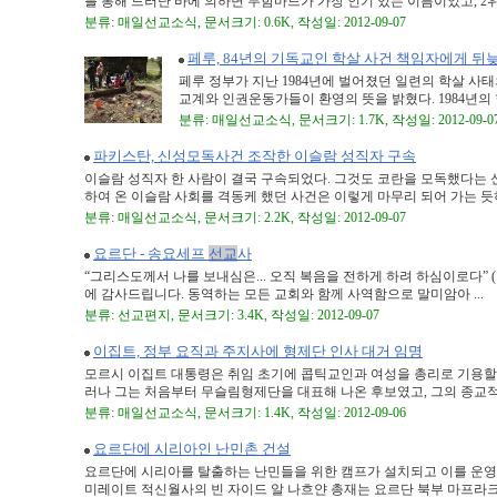
를 통해 드러난 바에 의하면 무함마드가 가장 인기 있는 이름이었고, 2위는 
분류: 매일선교소식, 문서크기: 0.6K, 작성일: 2012-09-07
페루, 84년의 기독교인 학살 사건 책임자에게 뒤
페루 정부가 지난 1984년에 벌어졌던 일련의 학살 사
교계와 인권운동가들이 환영의 뜻을 밝혔다. 1984년의 학
분류: 매일선교소식, 문서크기: 1.7K, 작성일: 2012-09-0
파키스탄, 신성모독사건 조작한 이슬람 성직자 구속
이슬람 성직자 한 사람이 결국 구속되었다. 그것도 코란을 모독했다는 
하여 온 이슬람 사회를 격동케 했던 사건은 이렇게 마무리 되어 가는 듯하다
분류: 매일선교소식, 문서크기: 2.2K, 작성일: 2012-09-07
요르단 - 송요세프
선교
사
“그리스도께서 나를 보내심은... 오직 복음을 전하게 하려 하심이로다” (
에 감사드립니다. 동역하는 모든 교회와 함께 사역함으로 말미암아 ...
분류: 선교편지, 문서크기: 3.4K, 작성일: 2012-09-07
이집트, 정부 요직과 주지사에 형제단 인사 대거 임명
모르시 이집트 대통령은 취임 초기에 콥틱교인과 여성을 총리로 기용할 
러나 그는 처음부터 무슬림형제단을 대표해 나온 후보였고, 그의 종교적, 정
분류: 매일선교소식, 문서크기: 1.4K, 작성일: 2012-09-06
요르단에 시리아인 난민촌 건설
요르단에 시리아를 탈출하는 난민들을 위한 캠프가 설치되고 이를 운
미레이트 적신월사의 빈 자이드 알 나흐얀 총재는 요르단 북부 마프라크의