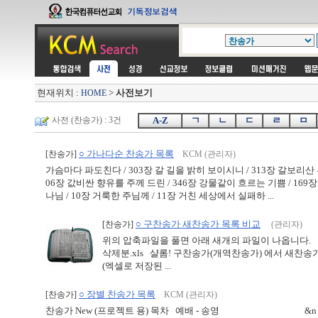
현재위치 :
>
사전보기
HOME
사전 (찬송가) : 3건
A-Z
ㄱ
ㄴ
ㄷ
ㄹ
ㅁ
○ 가나다순 찬송가 목록
[찬송가]
KCM (관리자)
가슴마다 파도친다 / 303장 갈 길을 밝히 보이시니 / 313장 갈보리산 위
06장 값비싼 향유를 주께 드린 / 346장 강물같이 흐르는 기쁨 / 169장
나님 / 10장 거룩한 주님께 / 11장 거친 세상에서 실패하 ...
○ 구찬송가 새찬송가 목록 비교
[찬송가]
(관리자)
위의 압축파일을 풀면 아래 새개의 파일이 나옵니다. a
삭제분.xls 샬롬! 구찬송가(개역찬송가) 에서 새
(엑셀로 저장된 ...
○ 장별 찬송가 목록
[찬송가]
KCM (관리자)
찬송가 New (프로젝트 용) 목차 예배 - 송영 &n ..