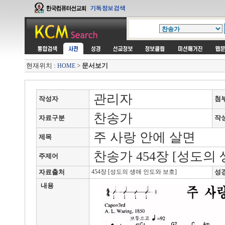
현재위치 :
>
문서보기
HOME
관리자
작성자
첨
찬송가
자료구분
작
주 사랑 안에 살면
제목
찬송가 454장 [성도의
주제어
자료출처
454장 [성도의 생애 인도와 보호]
성
내용