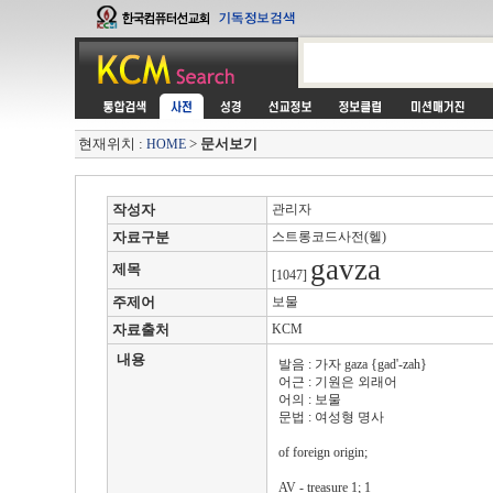
현재위치 :
>
문서보기
HOME
작성자
관리자
자료구분
스트롱코드사전(헬)
gavza
제목
[1047]
주제어
보물
자료출처
KCM
내용
발음 : 가자 gaza {gad'-zah}
어근 : 기원은 외래어
어의 : 보물
문법 : 여성형 명사
of foreign origin;
AV - treasure 1; 1