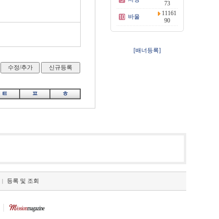
73
11161
바울
90
[배너등록]
ㅌ
ㅍ
ㅎ
등록 및 조회
|