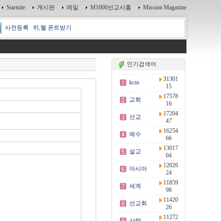
Startsite
게시판
메일
M1000선교사홈
Mission Magazine
사전등록
히,헬 폰트받기
인기검색어
31301
kcm
15
17578
교회
16
17204
선교
47
16254
예수
66
13017
설교
04
12026
아시아
24
11859
세계
98
11420
선교회
26
11272
사랑