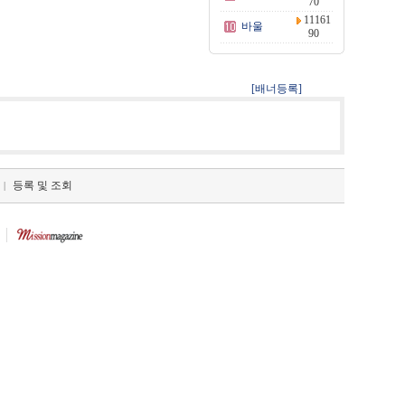
70
11161
바울
90
[배너등록]
등록 및 조회
|