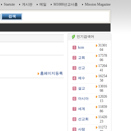
Startsite
게시판
메일
M1000선교사홈
Mission Magazine
인기검색어
31301
kcm
04
17578
교회
06
17204
선교
41
홈페이지등록
16254
예수
58
13016
설교
98
12026
아시아
15
11859
세계
86
11420
선교회
23
11272
사랑