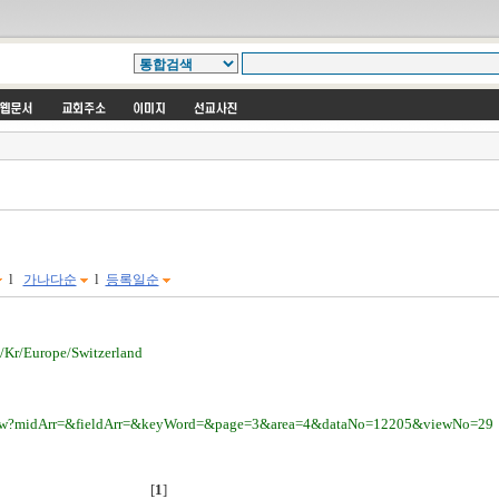
l
l
가나다순
등록일순
Kr/Europe/Switzerland
alview?midArr=&fieldArr=&keyWord=&page=3&area=4&dataNo=12205&viewNo=29
[
1
]