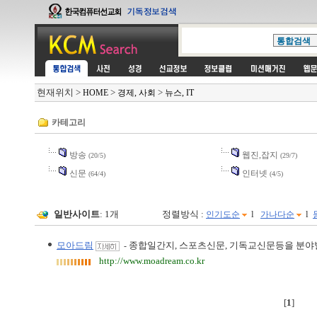
현재위치
>
>
>
HOME
경제, 사회
뉴스, IT
카테고리
방송
웹진,잡지
(20/5)
(29/7)
신문
인터넷
(64/4)
(4/5)
일반사이트
: 1개
정렬방식 :
l
l
인기도순
가나다순
모아드림
종합일간지, 스포츠신문, 기독교신문등을 분야
-
http://www.moadream.co.kr
[
1
]