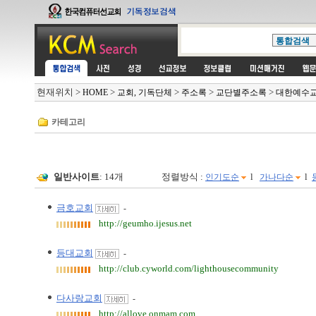
현재위치
>
>
>
>
>
HOME
교회, 기독단체
주소록
교단별주소록
대한예수
카테고리
일반사이트
: 14개
정렬방식 :
l
l
인기도순
가나다순
금호교회
-
http://geumho.ijesus.net
등대교회
-
http://club.cyworld.com/lighthousecommunity
다사랑교회
-
http://allove.onmam.com