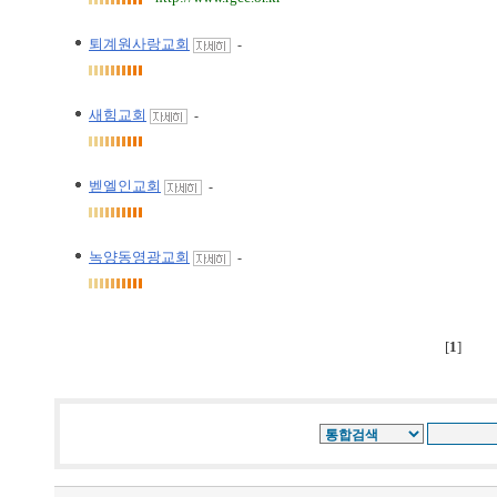
퇴계원사랑교회
-
새힘교회
-
벧엘인교회
-
녹양동영광교회
-
[
1
]