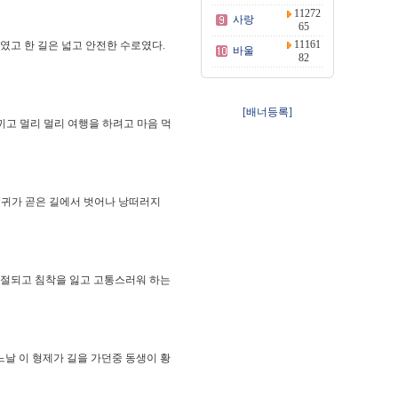
11272
사랑
65
11161
였고 한 길은 넓고 안전한 수로였다.
바울
82
[배너등록]
끼고 멀리 멀리 여행을 하려고 마음 먹
나 귀가 곧은 길에서 벗어나 낭떠러지
좌절되고 침착을 잃고 고통스러워 하는
날 이 형제가 길을 가던중 동생이 황