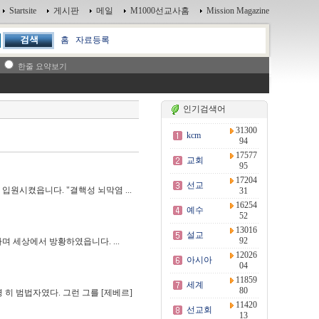
Startsite
게시판
메일
M1000선교사홈
Mission Magazine
홈
자료등록
한줄 요약보기
인기검색어
31300
kcm
94
17577
교회
95
17204
선교
입원시켰읍니다. "결핵성 뇌막염 ...
31
16254
예수
52
13016
설교
92
 세상에서 방황하였읍니다. ...
12026
아시아
04
11859
세계
80
히 범법자였다. 그런 그를 [제베르]
11420
선교회
13