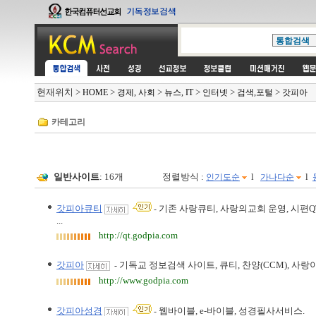
현재위치
>
>
>
>
>
>
HOME
경제, 사회
뉴스, IT
인터넷
검색,포털
갓피아
카테고리
일반사이트
: 16개
정렬방식 :
l
l
인기도순
가나다순
갓피아큐티
기존 사랑큐티, 사랑의교회 운영, 시편QT
-
...
http://qt.godpia.com
갓피아
기독교 정보검색 사이트, 큐티, 찬양(CCM), 사랑이야
-
http://www.godpia.com
갓피아성경
웹바이블, e-바이블, 성경필사서비스.
-