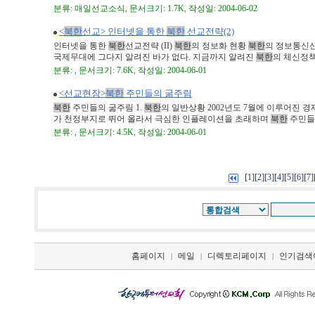
분류: 매일선교소식, 문서크기: 1.7K, 작성일: 2004-06-02
<
북한
선교> 인터넷을 통한
북한
선교전략(2)
인터넷을 통한
북한
선교전략 (II)
북한
의 정보화 현황
북한
의 정보통신산
국제무대에 그다지 알려진 바가 없다. 지금까지 알려진
북한
의 체신정책 .
분류: , 문서크기: 7.6K, 작성일: 2004-06-01
<선교현장>
북한
주민들의 굶주림
북한
주민들의 굶주림 1.
북한
의 일반상황 2002년도 7월에 이루어진 
가 천정부지로 뛰어 올라서 극심한 인플레이션을 초래하며
북한
주민들 .
분류: , 문서크기: 4.5K, 작성일: 2004-06-01
[
][
][
][
][
][
][
]
1
2
3
4
5
6
7
홈페이지
메일
디렉토리페이지
인기검색
|
|
|