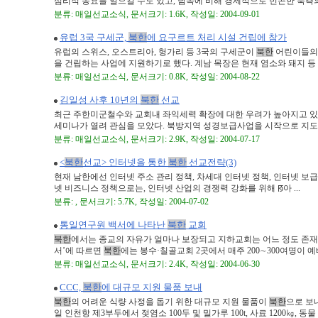
심리적 동요를 일으킬 수도 있고, 남쪽에 비해 경제적으로 빈곤한 북측의 사
분류: 매일선교소식, 문서크기: 1.6K, 작성일: 2004-09-01
유럽 3국 구세군,
북한
에 요구르트 처리 시설 건립에 참가
유럽의 스위스, 오스트리아, 헝가리 등 3국의 구세군이
북한
어린이들의 
을 건립하는 사업에 지원하기로 했다. 계남 목장은 현재 염소와 돼지 등 가
분류: 매일선교소식, 문서크기: 0.8K, 작성일: 2004-08-22
김일성 사후 10년의
북한
선교
최근 주한미군철수와 교회내 좌익세력 확장에 대한 우려가 높아지고 있는
세미나가 열려 관심을 모았다. 북방지역 성경보급사업을 시작으로 지도자 
분류: 매일선교소식, 문서크기: 2.9K, 작성일: 2004-07-17
<
북한
선교> 인터넷을 통한
북한
선교전략(3)
현재 남한에선 인터넷 주소 관리 정책, 차세대 인터넷 정책, 인터넷 보급
넷 비즈니스 정책으로는, 인터넷 산업의 경쟁력 강화를 위해 ꡐ아 ...
분류: , 문서크기: 5.7K, 작성일: 2004-07-02
통일연구원 백서에 나타난
북한
교회
북한
에서는 종교의 자유가 얼마나 보장되고 지하교회는 어느 정도 존재할까
서’에 따르면
북한
에는 봉수·칠골교회 2곳에서 매주 200∼300여명이 예배를
분류: 매일선교소식, 문서크기: 2.4K, 작성일: 2004-06-30
CCC,
북한
에 대규모 지원 물품 보내
북한
의 어려운 식량 사정을 돕기 위한 대규모 지원 물품이
북한
으로 보
일 인천항 제3부두에서 젖염소 100두 및 밀가루 100t, 사료 1200㎏, 동물 약