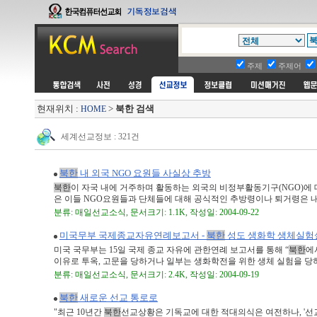
주제
주제어
현재위치 :
>
북한 검색
HOME
세계선교정보 : 321건
북한
내 외국 NGO 요원들 사실상 추방
북한
이 자국 내에 거주하며 활동하는 외국의 비정부활동기구(NGO)에
은 이들 NGO요원들과 단체들에 대해 공식적인 추방령이나 퇴거령은 내리
분류: 매일선교소식, 문서크기: 1.1K, 작성일: 2004-09-22
미국무부 국제종교자유연례보고서 -
북한
성도 생화학 생체실험
미국 국무부는 15일 국제 종교 자유에 관한연례 보고서를 통해 “
북한
에
이유로 투옥, 고문을 당하거나 일부는 생화학전을 위한 생체 실험을 당하기
분류: 매일선교소식, 문서크기: 2.4K, 작성일: 2004-09-19
북한
새로운 선교 통로로
"최근 10년간
북한
선교상황은 기독교에 대한 적대의식은 여전하나, '선