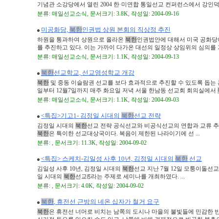
기념관 소강당에서 열린 2004 한·미연합 통일선교 컨퍼런스에서 강인덕 박
분류: 매일선교소식, 문서크기: 3.8K, 작성일: 2004-09-16
미공화당,
북한
인권법 상원 본회의 직상정 추진
하원을 통과하여 상원으로 올라온
북한
인권법안에 대해서 미국 공화당
를 추진하고 있다. 이는 가까이 다가온 대선의 일정상 상임위의 심의를 거칠
분류: 매일선교소식, 문서크기: 1.1K, 작성일: 2004-09-13
북한
선교학교, 선교영성학교 개강
북한
및 중동 이슬람권 선교를 보다 효과적으로 추진할 수 있도록 돕는 
일부터 12월7일까지 매주 화요일 저녁 서울 한남동 선교회 회의실에서
분류: 매일선교소식, 문서크기: 1.1K, 작성일: 2004-09-03
<특집>기고1- 김정일 시대의
북한
선교 전략
김정일 시대의
북한
선교 전략 공식선교와 비공식선교의 연합과 교류 추
북한
은 특이한 선교대상국이다. 복음이 제한된 나라이기에 선 ...
분류: , 문서크기: 11.3K, 작성일: 2004-09-02
<특집> 스케치-김일성 사후 10년, 김정일 시대의
북한
선교
김일성 사후 10년, 김정일 시대의
북한
선교 지난 7월 12일 모퉁이돌선
일 시대의
북한
선교ꡑ라는 주제로 세미나를 개최하였다. ...
분류: , 문서크기: 4.0K, 작성일: 2004-09-02
북한
, 휴전선 근방의 네온 십자가 철거 요구
북한
은 휴전선 너머로 비치는 남쪽의 도시나 마을의 불빛들에 민감한 