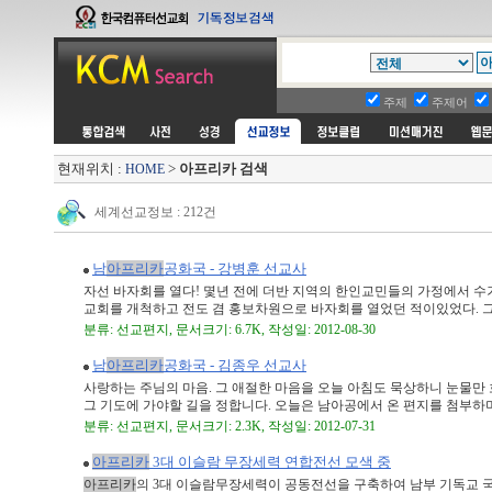
주제
주제어
현재위치 :
>
아프리카 검색
HOME
세계선교정보 : 212건
남
아프리카
공화국 - 강병훈 선교사
자선 바자회를 열다! 몇년 전에 더반 지역의 한인교민들의 가정에서 수
교회를 개척하고 전도 겸 홍보차원으로 바자회를 열었던 적이있었다. 그런
분류: 선교편지, 문서크기: 6.7K, 작성일: 2012-08-30
남
아프리카
공화국 - 김종우 선교사
사랑하는 주님의 마음. 그 애절한 마음을 오늘 아침도 묵상하니 눈물만 
그 기도에 가야할 길을 정합니다. 오늘은 남아공에서 온 편지를 첨부하며 .
분류: 선교편지, 문서크기: 2.3K, 작성일: 2012-07-31
아프리카
3대 이슬람 무장세력 연합전선 모색 중
아프리카
의 3대 이슬람무장세력이 공동전선을 구축하여 남부 기독교 