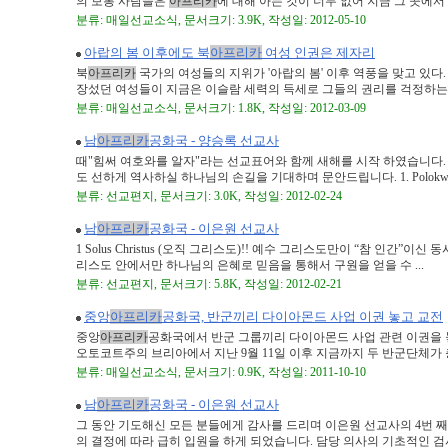
의 보통 사람들은
아프리카
에 대해 아는 것이 너무 없어 지금 그 곳에서 벌
분류: 매일선교소식, 문서크기: 3.9K, 작성일: 2012-05-10
아랍의 봄 이후에도 북
아프리카
여성 인권은 제자리
북
아프리카
국가의 여성들의 지위가 '아랍의 봄' 이후 역풍을 맞고 있다
장섰던 여성들이 지금은 이슬람 세력의 득세로 그들의 권리를 걱정하는 신 
분류: 매일선교소식, 문서크기: 1.8K, 작성일: 2012-03-09
남
아프리카
공화국 - 양승록 선교사
때"힘써 여호와를 알자"라는 선교표어와 함께 새해를 시작 하였습니다. 
도 선하게 역사하실 하나님의 손길을 기대하며 문안드립니다. 1. Polokwa 
분류: 선교편지, 문서크기: 3.0K, 작성일: 2012-02-24
남
아프리카
공화국 - 이은원 선교사
1 Solus Christus (오직 그리스도)!! 예수 그리스도만이 “참 인간
리스도 안에서만 하나님의 은혜로 믿음을 통해서 구원을 얻을 수 ...
분류: 선교편지, 문서크기: 5.8K, 작성일: 2012-02-21
중앙
아프리카
공화국, 반군끼리 다이아몬드 사업 이권 놓고 교전
중앙
아프리카
공화국에서 반군 그룹끼리 다이아몬드 사업 관련 이권을 놓
오토코트주의 브리아에서 지난 9월 11일 이후 지금까지 두 반군단체가 충돌
분류: 매일선교소식, 문서크기: 0.9K, 작성일: 2011-10-10
남
아프리카
공화국 - 이은원 선교사
그 동안 기도해신 모든 분들에게 감사를 드리며 이은원 선교사의 4번 
의 결정에 따라 급히 입원을 하게 되었습니다. 담당 의사의 기초적인 검사를