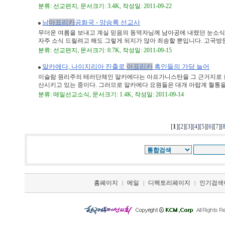
분류: 선교편지, 문서크기: 3.4K, 작성일: 2011-09-22
남
아프리카
공화국 - 양승록 선교사
무더운 여름을 보내고 계실 믿음의 동역자님께 남아공에 내렸던 눈소식
자주 소식 드릴려고 해도 그렇게 되지가 않아 죄송할 뿐입니다. 고국방문을
분류: 선교편지, 문서크기: 0.7K, 작성일: 2011-09-15
알카에다, 나이지리아 진출로
아프리카
흑인들의 가담 늘어
이슬람 원리주의 테러단체인 알카에다는 아프가니스탄을 그 근거지로 
산시키고 있는 중이다. 그러므로 알카에다 요원들은 대개 아랍계 혈통을 가
분류: 매일선교소식, 문서크기: 1.4K, 작성일: 2011-09-14
[
1
][
][
][
][
][
][
][
2
3
4
5
6
7
홈페이지
메일
디렉토리페이지
인기검색
|
|
|