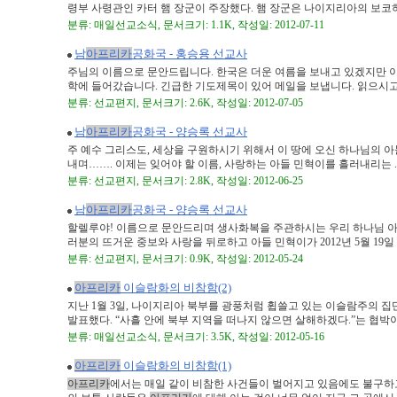
령부 사령관인 카터 햄 장군이 주장했다. 햄 장군은 나이지리아의 보코하람
분류: 매일선교소식, 문서크기: 1.1K, 작성일: 2012-07-11
남
아프리카
공화국 - 홍승용 선교사
주님의 이름으로 문안드립니다. 한국은 더운 여름을 보내고 있겠지만 이
학에 들어갔습니다. 긴급한 기도제목이 있어 메일을 보냅니다. 읽으시고 기
분류: 선교편지, 문서크기: 2.6K, 작성일: 2012-07-05
남
아프리카
공화국 - 양승록 선교사
주 예수 그리스도, 세상을 구원하시기 위해서 이 땅에 오신 하나님의 아
내며……. 이제는 잊어야 할 이름, 사랑하는 아들 민혁이를 흘러내리는 ..
분류: 선교편지, 문서크기: 2.8K, 작성일: 2012-06-25
남
아프리카
공화국 - 양승록 선교사
할렐루야! 이름으로 문안드리며 생사화복을 주관하시는 우리 하나님 아
러분의 뜨거운 중보와 사랑을 뒤로하고 아들 민혁이가 2012년 5월 19일 오
분류: 선교편지, 문서크기: 0.9K, 작성일: 2012-05-24
아프리카
이슬람화의 비참함(2)
지난 1월 3일, 나이지리아 북부를 광풍처럼 휩쓸고 있는 이슬람주의 
발표했다. “사흘 안에 북부 지역을 떠나지 않으면 살해하겠다.”는 협박이었
분류: 매일선교소식, 문서크기: 3.5K, 작성일: 2012-05-16
아프리카
이슬람화의 비참함(1)
아프리카
에서는 매일 같이 비참한 사건들이 벌어지고 있음에도 불구하고 